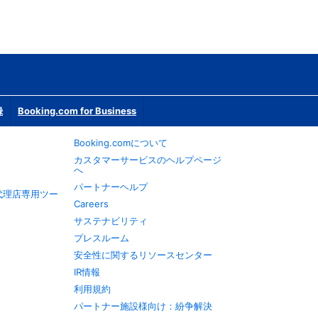
録
Booking.com for Business
Booking.comについて
カスタマーサービスのヘルプページ
へ
パートナーヘルプ
旅行代理店専用ツー
Careers
サステナビリティ
プレスルーム
安全性に関するリソースセンター
IR情報
利用規約
パートナー施設様向け：紛争解決