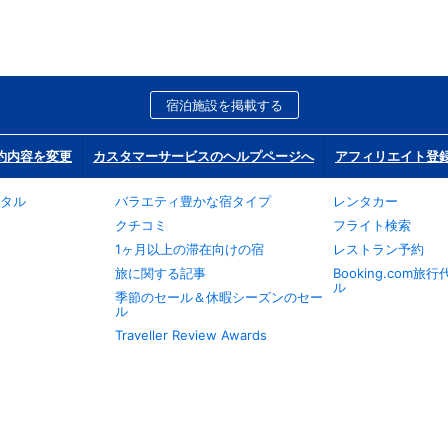
宿泊施設を掲載する
約内容を変更
カスタマーサービスのヘルプページへ
アフィリエイト登
タル
バラエティ豊かな宿タイプ
レンタカー
クチコミ
フライト検索
1ヶ月以上の滞在向けの宿
レストラン予約
旅に関する記事
Booking.com
ル
季節のセール＆休暇シーズンのセー
ル
Traveller Review Awards