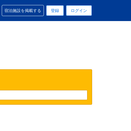
予約に関するサポートを受けられます
宿泊施設を掲載する
登録
ログイン
在選択中の表示通貨はUSドルです
 現在選択中の言語は日本語です