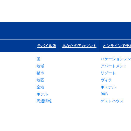
モバイル版
あなたのアカウント
オンラインで予
国
バケーションレン
地域
アパートメント
都市
リゾート
地区
ヴィラ
空港
ホステル
ホテル
B&B
周辺情報
ゲストハウス