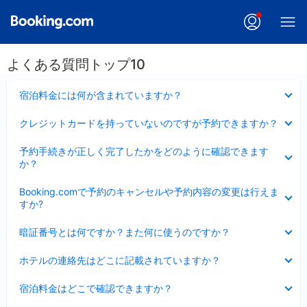
よくある質問トップ10
折
宿泊料金には何が含まれていますか？
り
た
折
クレジットカードを持っていないのですが予約できますか？
た
り
み
た
折
ま
予約手続きが正しく完了したかをどのように確認できます
た
り
し
か？
み
た
た
ま
た
折
し
Booking.comで予約のキャンセルや予約内容の変更は行えま
み
り
た
すか?
ま
た
し
た
折
た
暗証番号とは何ですか？また何に使うのですか？
み
り
ま
た
折
し
ホテルの連絡先はどこに記載されていますか？
た
り
た
み
た
折
ま
宿泊料金はどこで確認できますか？
た
り
し
み
た