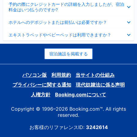
折
た
ま
予約の際にクレジットカードの詳細を入力しましたが、宿泊
た
り
し
料金はいつ払うのですか?
み
た
た
ま
た
折
し
ホテルへのデポジットまたは前払いは必要ですか？
み
り
た
ま
た
折
し
エキストラベッドやベビーベッドは利用できますか？
た
り
た
み
た
ま
た
し
み
宿泊施設を掲載する
た
ま
し
た
パソコン版
利用規約
当サイトの仕組み
プライバシーに関する通知
現代奴隷法に係る声明
人権方針
Booking.comについて
Copyright © 1996–2026 Booking.com™. All rights
reserved.
お客様のリファレンスID:
3242614