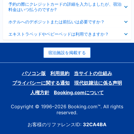
折
た
ま
予約の際にクレジットカードの詳細を入力しましたが、宿泊
た
り
し
料金はいつ払うのですか?
み
た
た
ま
た
折
し
ホテルへのデポジットまたは前払いは必要ですか？
み
り
た
ま
た
折
し
エキストラベッドやベビーベッドは利用できますか？
た
り
た
み
た
ま
た
し
み
宿泊施設を掲載する
た
ま
し
た
パソコン版
利用規約
当サイトの仕組み
プライバシーに関する通知
現代奴隷法に係る声明
人権方針
Booking.comについて
Copyright © 1996–2026 Booking.com™. All rights
reserved.
お客様のリファレンスID:
32CA4BA