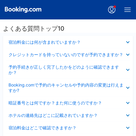
よくある質問トップ10
折
宿泊料金には何が含まれていますか？
り
た
折
クレジットカードを持っていないのですが予約できますか？
た
り
み
た
折
ま
予約手続きが正しく完了したかをどのように確認できます
た
り
し
か？
み
た
た
ま
た
折
し
Booking.comで予約のキャンセルや予約内容の変更は行えま
み
り
た
すか?
ま
た
し
た
折
た
暗証番号とは何ですか？また何に使うのですか？
み
り
ま
た
折
し
ホテルの連絡先はどこに記載されていますか？
た
り
た
み
た
折
ま
宿泊料金はどこで確認できますか？
た
り
し
み
た