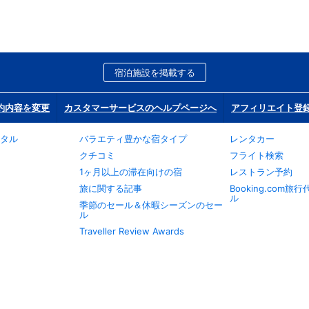
宿泊施設を掲載する
約内容を変更
カスタマーサービスのヘルプページへ
アフィリエイト登
タル
バラエティ豊かな宿タイプ
レンタカー
クチコミ
フライト検索
1ヶ月以上の滞在向けの宿
レストラン予約
旅に関する記事
Booking.com
ル
季節のセール＆休暇シーズンのセー
ル
Traveller Review Awards