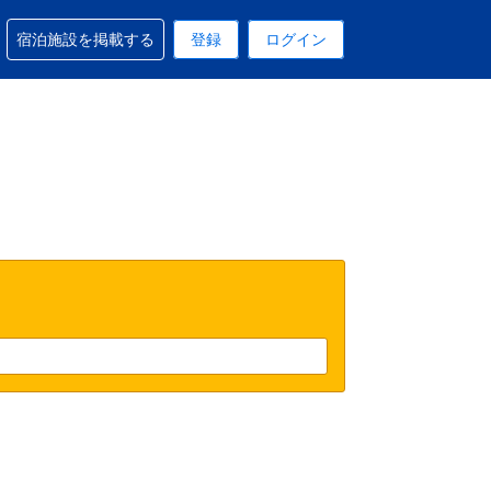
予約に関するサポートを受けられます
宿泊施設を掲載する
登録
ログイン
在選択中の表示通貨は円です
 現在選択中の言語は日本語です