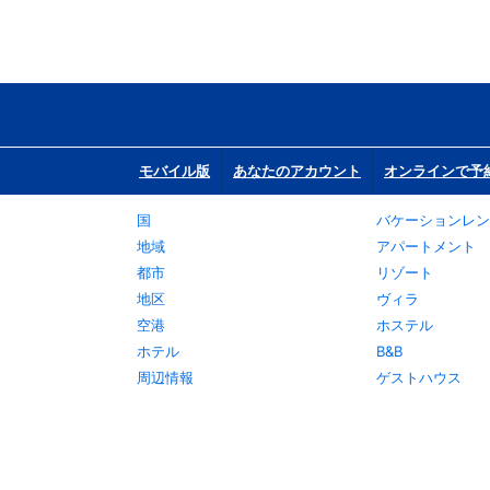
モバイル版
あなたのアカウント
オンラインで予
国
バケーションレン
地域
アパートメント
都市
リゾート
地区
ヴィラ
空港
ホステル
ホテル
B&B
周辺情報
ゲストハウス