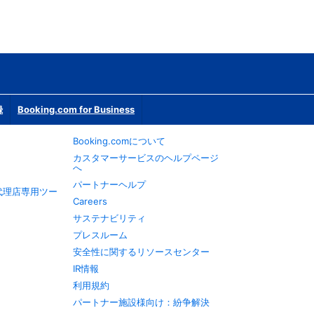
録
Booking.com for Business
Booking.comについて
カスタマーサービスのヘルプページ
へ
パートナーヘルプ
旅行代理店専用ツー
Careers
サステナビリティ
プレスルーム
安全性に関するリソースセンター
IR情報
利用規約
パートナー施設様向け：紛争解決