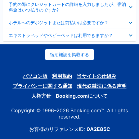
折
た
ま
予約の際にクレジットカードの詳細を入力しましたが、宿泊
た
り
し
料金はいつ払うのですか?
み
た
た
ま
た
折
し
ホテルへのデポジットまたは前払いは必要ですか？
み
り
た
ま
た
折
し
エキストラベッドやベビーベッドは利用できますか？
た
り
た
み
た
ま
た
し
み
宿泊施設を掲載する
た
ま
し
た
パソコン版
利用規約
当サイトの仕組み
プライバシーに関する通知
現代奴隷法に係る声明
人権方針
Booking.comについて
Copyright © 1996–2026 Booking.com™. All rights
reserved.
お客様のリファレンスID:
0A2E85C