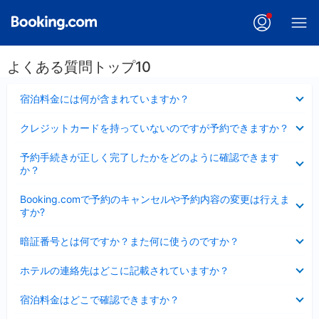
よくある質問トップ10
折
宿泊料金には何が含まれていますか？
り
た
折
クレジットカードを持っていないのですが予約できますか？
た
り
み
た
折
ま
予約手続きが正しく完了したかをどのように確認できます
た
り
し
か？
み
た
た
ま
た
折
し
Booking.comで予約のキャンセルや予約内容の変更は行えま
み
り
た
すか?
ま
た
し
た
折
た
暗証番号とは何ですか？また何に使うのですか？
み
り
ま
た
折
し
ホテルの連絡先はどこに記載されていますか？
た
り
た
み
た
折
ま
宿泊料金はどこで確認できますか？
た
り
し
み
た