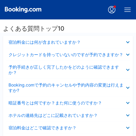
よくある質問トップ10
折
宿泊料金には何が含まれていますか？
り
た
折
クレジットカードを持っていないのですが予約できますか？
た
り
み
た
折
ま
予約手続きが正しく完了したかをどのように確認できます
た
り
し
か？
み
た
た
ま
た
折
し
Booking.comで予約のキャンセルや予約内容の変更は行えま
み
り
た
すか?
ま
た
し
た
折
た
暗証番号とは何ですか？また何に使うのですか？
み
り
ま
た
折
し
ホテルの連絡先はどこに記載されていますか？
た
り
た
み
た
折
ま
宿泊料金はどこで確認できますか？
た
り
し
み
た