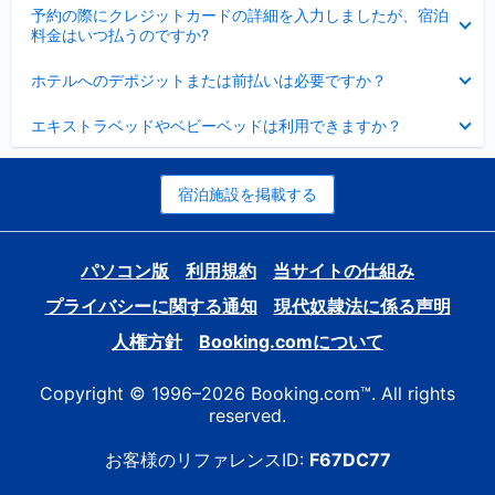
折
た
ま
予約の際にクレジットカードの詳細を入力しましたが、宿泊
た
り
し
料金はいつ払うのですか?
み
た
た
ま
た
折
し
ホテルへのデポジットまたは前払いは必要ですか？
み
り
た
ま
た
折
し
エキストラベッドやベビーベッドは利用できますか？
た
り
た
み
た
ま
た
し
み
宿泊施設を掲載する
た
ま
し
た
パソコン版
利用規約
当サイトの仕組み
プライバシーに関する通知
現代奴隷法に係る声明
人権方針
Booking.comについて
Copyright © 1996–2026 Booking.com™. All rights
reserved.
お客様のリファレンスID:
F67DC77