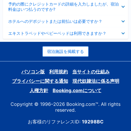
折
た
ま
予約の際にクレジットカードの詳細を入力しましたが、宿泊
た
り
し
料金はいつ払うのですか?
み
た
た
ま
た
折
し
ホテルへのデポジットまたは前払いは必要ですか？
み
り
た
ま
た
折
し
エキストラベッドやベビーベッドは利用できますか？
た
り
た
み
た
ま
た
し
み
宿泊施設を掲載する
た
ま
し
た
パソコン版
利用規約
当サイトの仕組み
プライバシーに関する通知
現代奴隷法に係る声明
人権方針
Booking.comについて
Copyright © 1996–2026 Booking.com™. All rights
reserved.
お客様のリファレンスID:
19298BC