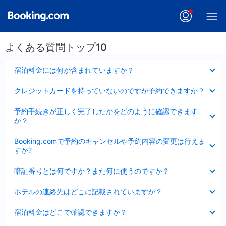
よくある質問トップ10
折
宿泊料金には何が含まれていますか？
り
た
折
クレジットカードを持っていないのですが予約できますか？
た
り
み
た
折
ま
予約手続きが正しく完了したかをどのように確認できます
た
り
し
か？
み
た
た
ま
た
折
し
Booking.comで予約のキャンセルや予約内容の変更は行えま
み
り
た
すか?
ま
た
し
た
折
た
暗証番号とは何ですか？また何に使うのですか？
み
り
ま
た
折
し
ホテルの連絡先はどこに記載されていますか？
た
り
た
み
た
折
ま
宿泊料金はどこで確認できますか？
た
り
し
み
た