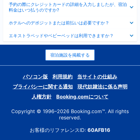
折
た
ま
予約の際にクレジットカードの詳細を入力しましたが、宿泊
た
り
し
料金はいつ払うのですか?
み
た
た
ま
た
折
し
ホテルへのデポジットまたは前払いは必要ですか？
み
り
た
ま
た
折
し
エキストラベッドやベビーベッドは利用できますか？
た
り
た
み
た
ま
た
し
み
宿泊施設を掲載する
た
ま
し
た
パソコン版
利用規約
当サイトの仕組み
プライバシーに関する通知
現代奴隷法に係る声明
人権方針
Booking.comについて
Copyright © 1996–2026 Booking.com™. All rights
reserved.
お客様のリファレンスID:
60AFB16