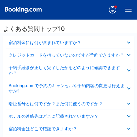
よくある質問トップ10
折
宿泊料金には何が含まれていますか？
り
た
折
クレジットカードを持っていないのですが予約できますか？
た
り
み
た
折
ま
予約手続きが正しく完了したかをどのように確認できます
た
り
し
か？
み
た
た
ま
た
折
し
Booking.comで予約のキャンセルや予約内容の変更は行えま
み
り
た
すか?
ま
た
し
た
折
た
暗証番号とは何ですか？また何に使うのですか？
み
り
ま
た
折
し
ホテルの連絡先はどこに記載されていますか？
た
り
た
み
た
折
ま
宿泊料金はどこで確認できますか？
た
り
し
み
た