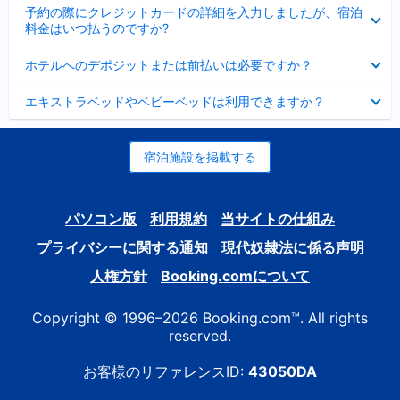
折
た
ま
予約の際にクレジットカードの詳細を入力しましたが、宿泊
た
り
し
料金はいつ払うのですか?
み
た
た
ま
た
折
し
ホテルへのデポジットまたは前払いは必要ですか？
み
り
た
ま
た
折
し
エキストラベッドやベビーベッドは利用できますか？
た
り
た
み
た
ま
た
し
み
宿泊施設を掲載する
た
ま
し
た
パソコン版
利用規約
当サイトの仕組み
プライバシーに関する通知
現代奴隷法に係る声明
人権方針
Booking.comについて
Copyright © 1996–2026 Booking.com™. All rights
reserved.
お客様のリファレンスID:
43050DA