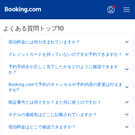
よくある質問トップ10
折
宿泊料金には何が含まれていますか？
り
た
折
クレジットカードを持っていないのですが予約できますか？
た
り
み
た
折
ま
予約手続きが正しく完了したかをどのように確認できます
た
り
し
か？
み
た
た
ま
た
折
し
Booking.comで予約のキャンセルや予約内容の変更は行えま
み
り
た
すか?
ま
た
し
た
折
た
暗証番号とは何ですか？また何に使うのですか？
み
り
ま
た
折
し
ホテルの連絡先はどこに記載されていますか？
た
り
た
み
た
折
ま
宿泊料金はどこで確認できますか？
た
り
し
み
た