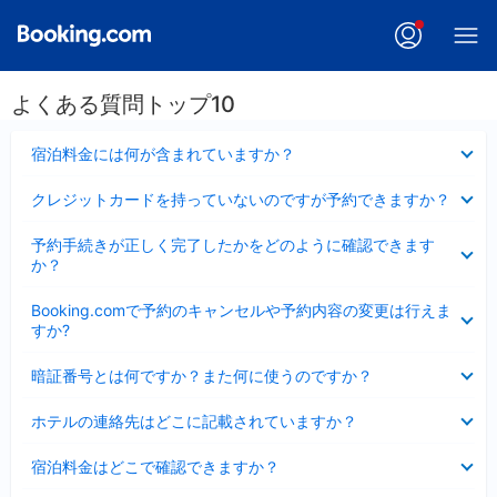
よくある質問トップ10
折
宿泊料金には何が含まれていますか？
り
た
折
クレジットカードを持っていないのですが予約できますか？
た
り
み
た
折
ま
予約手続きが正しく完了したかをどのように確認できます
た
り
し
か？
み
た
た
ま
た
折
し
Booking.comで予約のキャンセルや予約内容の変更は行えま
み
り
た
すか?
ま
た
し
た
折
た
暗証番号とは何ですか？また何に使うのですか？
み
り
ま
た
折
し
ホテルの連絡先はどこに記載されていますか？
た
り
た
み
た
折
ま
宿泊料金はどこで確認できますか？
た
り
し
み
た