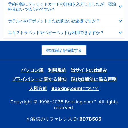
折
た
ま
予約の際にクレジットカードの詳細を入力しましたが、宿泊
た
り
し
料金はいつ払うのですか?
み
た
た
ま
た
折
し
ホテルへのデポジットまたは前払いは必要ですか？
み
り
た
ま
た
折
し
エキストラベッドやベビーベッドは利用できますか？
た
り
た
み
た
ま
た
し
み
宿泊施設を掲載する
た
ま
し
た
パソコン版
利用規約
当サイトの仕組み
プライバシーに関する通知
現代奴隷法に係る声明
人権方針
Booking.comについて
Copyright © 1996–2026 Booking.com™. All rights
reserved.
お客様のリファレンスID:
BD7B5C6