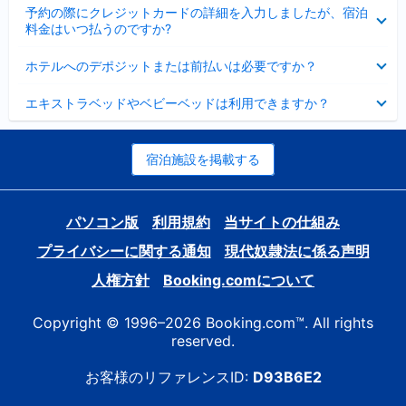
折
た
ま
予約の際にクレジットカードの詳細を入力しましたが、宿泊
た
り
し
料金はいつ払うのですか?
み
た
た
ま
た
折
し
ホテルへのデポジットまたは前払いは必要ですか？
み
り
た
ま
た
折
し
エキストラベッドやベビーベッドは利用できますか？
た
り
た
み
た
ま
た
し
み
宿泊施設を掲載する
た
ま
し
た
パソコン版
利用規約
当サイトの仕組み
プライバシーに関する通知
現代奴隷法に係る声明
人権方針
Booking.comについて
Copyright © 1996–2026 Booking.com™. All rights
reserved.
お客様のリファレンスID:
D93B6E2