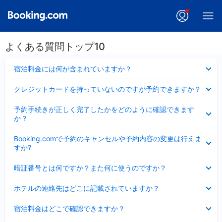
よくある質問トップ10
折
宿泊料金には何が含まれていますか？
り
た
折
クレジットカードを持っていないのですが予約できますか？
た
り
み
た
折
ま
予約手続きが正しく完了したかをどのように確認できます
た
り
し
か？
み
た
た
ま
た
折
し
Booking.comで予約のキャンセルや予約内容の変更は行えま
み
り
た
すか?
ま
た
し
た
折
た
暗証番号とは何ですか？また何に使うのですか？
み
り
ま
た
折
し
ホテルの連絡先はどこに記載されていますか？
た
り
た
み
た
折
ま
宿泊料金はどこで確認できますか？
た
り
し
み
た