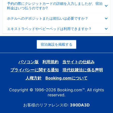
折
た
ま
予約の際にクレジットカードの詳細を入力しましたが、宿泊
た
り
し
料金はいつ払うのですか?
み
た
た
ま
た
折
し
ホテルへのデポジットまたは前払いは必要ですか？
み
り
た
ま
た
折
し
エキストラベッドやベビーベッドは利用できますか？
た
り
た
み
た
ま
た
し
み
宿泊施設を掲載する
た
ま
し
た
パソコン版
利用規約
当サイトの仕組み
プライバシーに関する通知
現代奴隷法に係る声明
人権方針
Booking.comについて
Copyright © 1996–2026 Booking.com™. All rights
reserved.
お客様のリファレンスID:
390DA3D