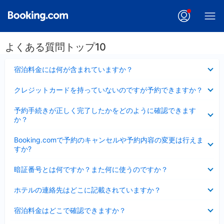
よくある質問トップ10
折
宿泊料金には何が含まれていますか？
り
た
折
クレジットカードを持っていないのですが予約できますか？
た
り
み
た
折
ま
予約手続きが正しく完了したかをどのように確認できます
た
り
し
か？
み
た
た
ま
た
折
し
Booking.comで予約のキャンセルや予約内容の変更は行えま
み
り
た
すか?
ま
た
し
た
折
た
暗証番号とは何ですか？また何に使うのですか？
み
り
ま
た
折
し
ホテルの連絡先はどこに記載されていますか？
た
り
た
み
た
折
ま
宿泊料金はどこで確認できますか？
た
り
し
み
た