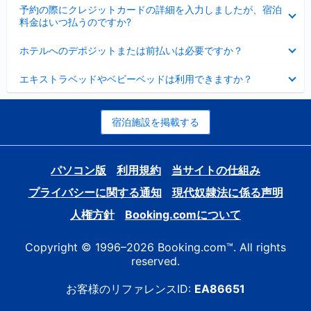
折
た
ま
予約の際にクレジットカードの詳細を入力しましたが、宿泊
た
り
し
料金はいつ払うのですか?
み
た
た
ま
た
折
し
ホテルへのデポジットまたは前払いは必要ですか？
み
り
た
ま
た
折
し
エキストラベッドやベビーベッドは利用できますか？
た
り
た
み
た
ま
た
し
み
宿泊施設を掲載する
た
ま
し
た
パソコン版
利用規約
当サイトの仕組み
プライバシーに関する通知
現代奴隷法に係る声明
人権方針
Booking.comについて
Copyright © 1996–2026 Booking.com™. All rights
reserved.
お客様のリファレンスID:
EA86651