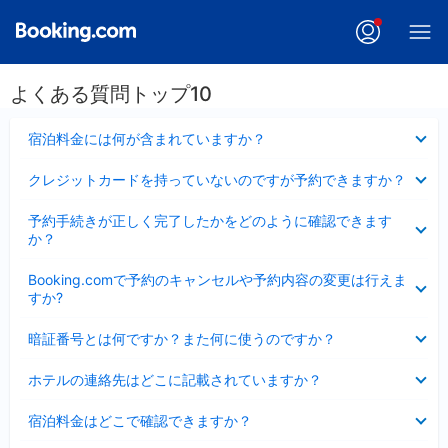
よくある質問トップ10
折
宿泊料金には何が含まれていますか？
り
た
折
クレジットカードを持っていないのですが予約できますか？
た
り
み
た
折
ま
予約手続きが正しく完了したかをどのように確認できます
た
り
し
か？
み
た
た
ま
た
折
し
Booking.comで予約のキャンセルや予約内容の変更は行えま
み
り
た
すか?
ま
た
し
た
折
た
暗証番号とは何ですか？また何に使うのですか？
み
り
ま
た
折
し
ホテルの連絡先はどこに記載されていますか？
た
り
た
み
た
折
ま
宿泊料金はどこで確認できますか？
た
り
し
み
た