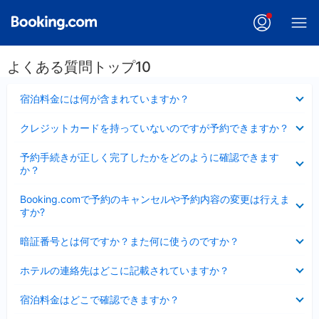
よくある質問トップ10
折
宿泊料金には何が含まれていますか？
り
た
折
クレジットカードを持っていないのですが予約できますか？
た
り
み
た
折
ま
予約手続きが正しく完了したかをどのように確認できます
た
り
し
か？
み
た
た
ま
た
折
し
Booking.comで予約のキャンセルや予約内容の変更は行えま
み
り
た
すか?
ま
た
し
た
折
た
暗証番号とは何ですか？また何に使うのですか？
み
り
ま
た
折
し
ホテルの連絡先はどこに記載されていますか？
た
り
た
み
た
折
ま
宿泊料金はどこで確認できますか？
た
り
し
み
た