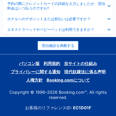
折
た
ま
予約の際にクレジットカードの詳細を入力しましたが、宿泊
た
り
し
料金はいつ払うのですか?
み
た
た
ま
た
折
し
ホテルへのデポジットまたは前払いは必要ですか？
み
り
た
ま
た
折
し
エキストラベッドやベビーベッドは利用できますか？
た
り
た
み
た
ま
た
し
み
宿泊施設を掲載する
た
ま
し
た
パソコン版
利用規約
当サイトの仕組み
プライバシーに関する通知
現代奴隷法に係る声明
人権方針
Booking.comについて
Copyright © 1996–2026 Booking.com™. All rights
reserved.
お客様のリファレンスID:
EC1D01F