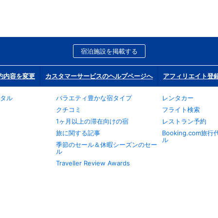
宿泊施設を掲載する
約内容を変更
カスタマーサービスのヘルプページへ
アフィリエイト登
タル
バラエティ豊かな宿タイプ
レンタカー
クチコミ
フライト検索
1ヶ月以上の滞在向けの宿
レストラン予約
旅に関する記事
Booking.com
ル
季節のセール＆休暇シーズンのセー
ル
Traveller Review Awards