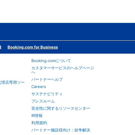
録
Booking.com for Business
Booking.comについて
カスタマーサービスのヘルプページ
へ
パートナーヘルプ
旅行代理店専用ツー
Careers
サステナビリティ
プレスルーム
安全性に関するリソースセンター
IR情報
利用規約
パートナー施設様向け：紛争解決