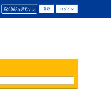
予約に関するサポートを受けられます
宿泊施設を掲載する
登録
ログイン
在選択中の表示通貨はUSドルです
 現在選択中の言語は日本語です