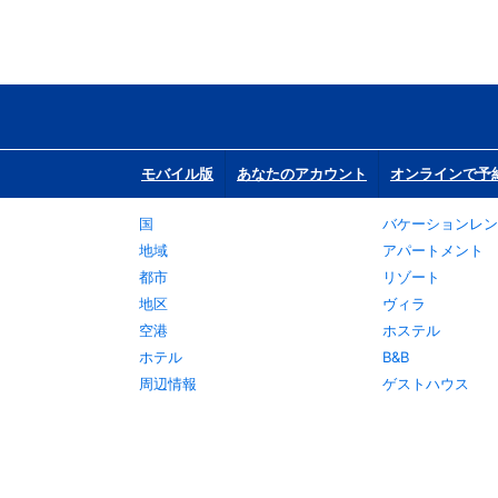
モバイル版
あなたのアカウント
オンラインで予
国
バケーションレン
地域
アパートメント
都市
リゾート
地区
ヴィラ
空港
ホステル
ホテル
B&B
周辺情報
ゲストハウス