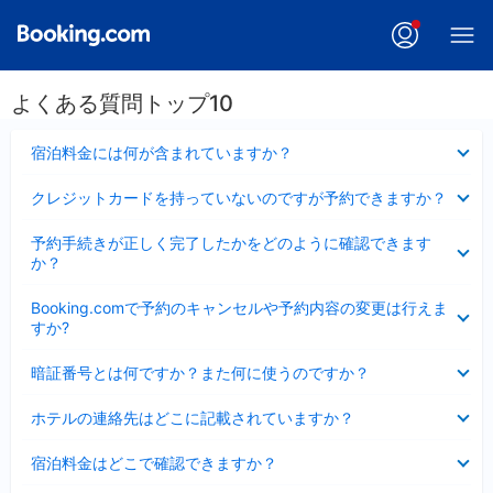
よくある質問トップ10
折
宿泊料金には何が含まれていますか？
り
た
折
クレジットカードを持っていないのですが予約できますか？
た
り
み
た
折
ま
予約手続きが正しく完了したかをどのように確認できます
た
り
し
か？
み
た
た
ま
た
折
し
Booking.comで予約のキャンセルや予約内容の変更は行えま
み
り
た
すか?
ま
た
し
た
折
た
暗証番号とは何ですか？また何に使うのですか？
み
り
ま
た
折
し
ホテルの連絡先はどこに記載されていますか？
た
り
た
み
た
折
ま
宿泊料金はどこで確認できますか？
た
り
し
み
た