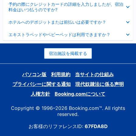
折
た
ま
予約の際にクレジットカードの詳細を入力しましたが、宿泊
た
り
し
料金はいつ払うのですか?
み
た
た
ま
た
折
し
ホテルへのデポジットまたは前払いは必要ですか？
み
り
た
ま
た
折
し
エキストラベッドやベビーベッドは利用できますか？
た
り
た
み
た
ま
た
し
み
宿泊施設を掲載する
た
ま
し
た
パソコン版
利用規約
当サイトの仕組み
プライバシーに関する通知
現代奴隷法に係る声明
人権方針
Booking.comについて
Copyright © 1996–2026 Booking.com™. All rights
reserved.
お客様のリファレンスID:
67FDA8D