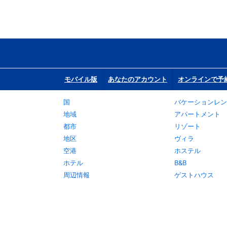
モバイル版
あなたのアカウント
オンラインで予
国
バケーションレン
地域
アパートメント
都市
リゾート
地区
ヴィラ
空港
ホステル
ホテル
B&B
周辺情報
ゲストハウス