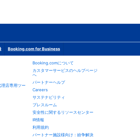
録
Booking.com for Business
Booking.comについて
カスタマーサービスのヘルプページ
へ
パートナーヘルプ
旅行代理店専用ツー
Careers
サステナビリティ
プレスルーム
安全性に関するリソースセンター
IR情報
利用規約
パートナー施設様向け：紛争解決