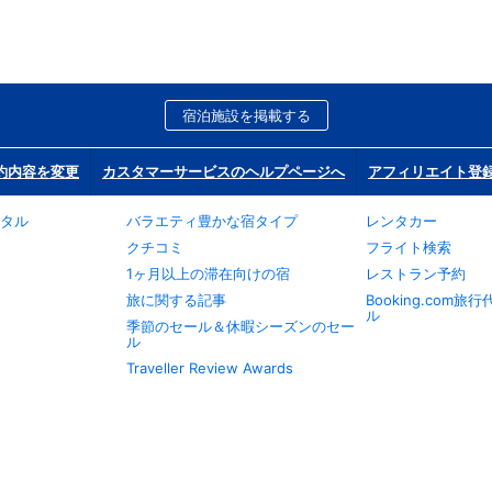
宿泊施設を掲載する
約内容を変更
カスタマーサービスのヘルプページへ
アフィリエイト登
タル
バラエティ豊かな宿タイプ
レンタカー
クチコミ
フライト検索
1ヶ月以上の滞在向けの宿
レストラン予約
旅に関する記事
Booking.com
ル
季節のセール＆休暇シーズンのセー
ル
Traveller Review Awards