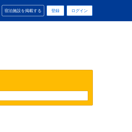
予約に関するサポートを受けられます
宿泊施設を掲載する
登録
ログイン
在選択中の表示通貨はUSドルです
 現在選択中の言語は日本語です