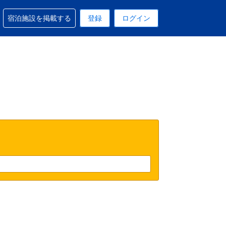
予約に関するサポートを受けられます
宿泊施設を掲載する
登録
ログイン
在選択中の表示通貨は円です
 現在選択中の言語は日本語です