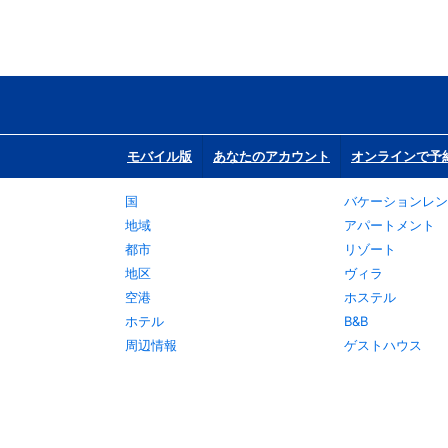
モバイル版
あなたのアカウント
オンラインで予
国
バケーションレン
地域
アパートメント
都市
リゾート
地区
ヴィラ
空港
ホステル
ホテル
B&B
周辺情報
ゲストハウス