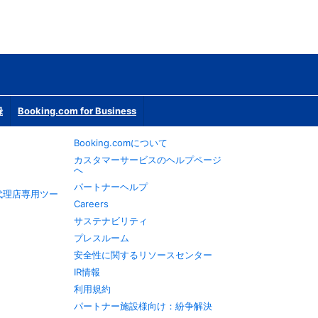
録
Booking.com for Business
Booking.comについて
カスタマーサービスのヘルプページ
へ
パートナーヘルプ
旅行代理店専用ツー
Careers
サステナビリティ
プレスルーム
安全性に関するリソースセンター
IR情報
利用規約
パートナー施設様向け：紛争解決