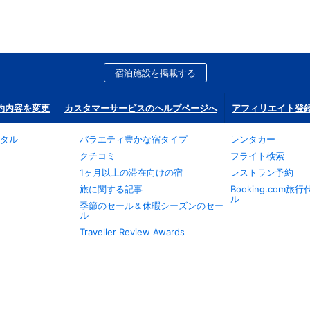
宿泊施設を掲載する
約内容を変更
カスタマーサービスのヘルプページへ
アフィリエイト登
タル
バラエティ豊かな宿タイプ
レンタカー
クチコミ
フライト検索
1ヶ月以上の滞在向けの宿
レストラン予約
旅に関する記事
Booking.com
ル
季節のセール＆休暇シーズンのセー
ル
Traveller Review Awards