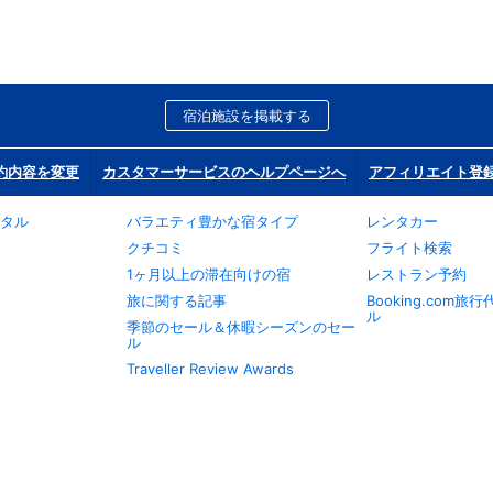
宿泊施設を掲載する
約内容を変更
カスタマーサービスのヘルプページへ
アフィリエイト登
タル
バラエティ豊かな宿タイプ
レンタカー
クチコミ
フライト検索
1ヶ月以上の滞在向けの宿
レストラン予約
旅に関する記事
Booking.com
ル
季節のセール＆休暇シーズンのセー
ル
Traveller Review Awards