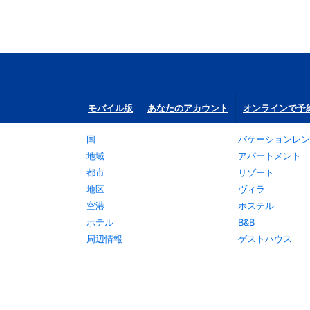
モバイル版
あなたのアカウント
オンラインで予
国
バケーションレン
地域
アパートメント
都市
リゾート
地区
ヴィラ
空港
ホステル
ホテル
B&B
周辺情報
ゲストハウス