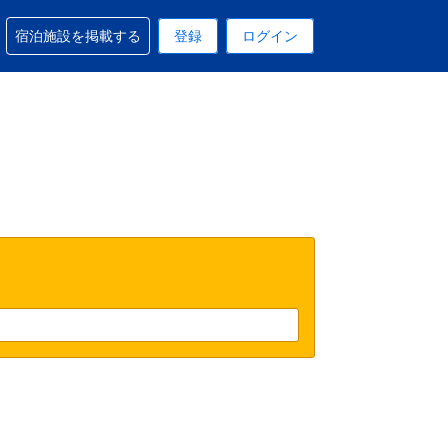
予約に関するサポートを受けられます
宿泊施設を掲載する
登録
ログイン
在選択中の表示通貨はUSドルです
 現在選択中の言語は日本語です