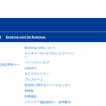
録
Booking.com for Business
Booking.comについて
カスタマーサービスのヘルプページ
へ
パートナーヘルプ
旅行代理店専用ツー
Careers
サステナビリティ
プレスルーム
安全性に関するリソースセンター
IR情報
利用規約
パートナー施設様向け：紛争解決