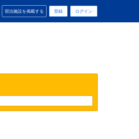
予約に関するサポートを受けられます
宿泊施設を掲載する
登録
ログイン
在選択中の表示通貨はUSドルです
 現在選択中の言語は日本語です