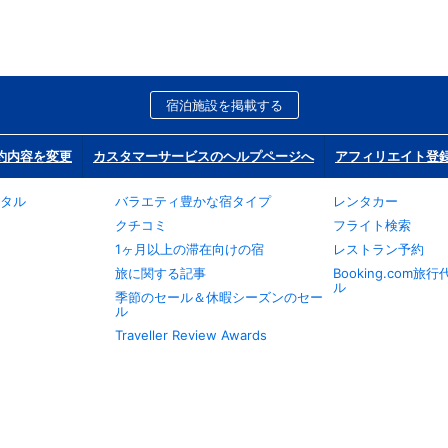
宿泊施設を掲載する
約内容を変更
カスタマーサービスのヘルプページへ
アフィリエイト登
タル
バラエティ豊かな宿タイプ
レンタカー
クチコミ
フライト検索
1ヶ月以上の滞在向けの宿
レストラン予約
旅に関する記事
Booking.com
ル
季節のセール＆休暇シーズンのセー
ル
Traveller Review Awards