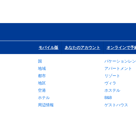
モバイル版
あなたのアカウント
オンラインで予
国
バケーションレン
地域
アパートメント
都市
リゾート
地区
ヴィラ
空港
ホステル
ホテル
B&B
周辺情報
ゲストハウス