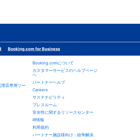
録
Booking.com for Business
Booking.comについて
カスタマーサービスのヘルプページ
へ
パートナーヘルプ
旅行代理店専用ツー
Careers
サステナビリティ
プレスルーム
安全性に関するリソースセンター
IR情報
利用規約
パートナー施設様向け：紛争解決