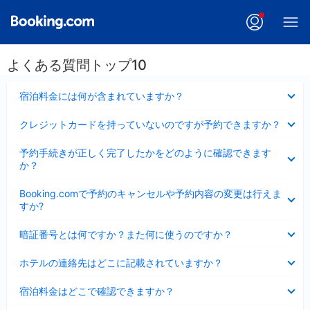
よくある質問トップ10
折
宿泊料金には何が含まれていますか？
り
た
折
クレジットカードを持っていないのですが予約できますか？
た
り
み
た
折
ま
予約手続きが正しく完了したかをどのように確認できます
た
り
し
か？
み
た
た
ま
た
折
し
Booking.comで予約のキャンセルや予約内容の変更は行えま
み
り
た
すか?
ま
た
し
た
折
た
暗証番号とは何ですか？また何に使うのですか？
み
り
ま
た
折
し
ホテルの連絡先はどこに記載されていますか？
た
り
た
み
た
折
ま
宿泊料金はどこで確認できますか？
た
り
し
み
た