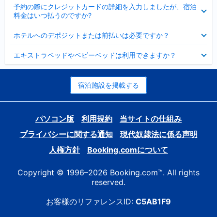
折
た
ま
予約の際にクレジットカードの詳細を入力しましたが、宿泊
た
り
し
料金はいつ払うのですか?
み
た
た
ま
た
折
し
ホテルへのデポジットまたは前払いは必要ですか？
み
り
た
ま
た
折
し
エキストラベッドやベビーベッドは利用できますか？
た
り
た
み
た
ま
た
し
み
宿泊施設を掲載する
た
ま
し
た
パソコン版
利用規約
当サイトの仕組み
プライバシーに関する通知
現代奴隷法に係る声明
人権方針
Booking.comについて
Copyright © 1996–2026 Booking.com™. All rights
reserved.
お客様のリファレンスID:
C5AB1F9