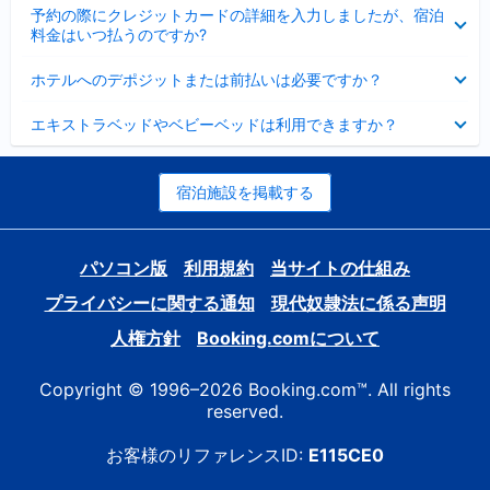
折
た
ま
予約の際にクレジットカードの詳細を入力しましたが、宿泊
た
り
し
料金はいつ払うのですか?
み
た
た
ま
た
折
し
ホテルへのデポジットまたは前払いは必要ですか？
み
り
た
ま
た
折
し
エキストラベッドやベビーベッドは利用できますか？
た
り
た
み
た
ま
た
し
み
宿泊施設を掲載する
た
ま
し
た
パソコン版
利用規約
当サイトの仕組み
プライバシーに関する通知
現代奴隷法に係る声明
人権方針
Booking.comについて
Copyright © 1996–2026 Booking.com™. All rights
reserved.
お客様のリファレンスID:
E115CE0