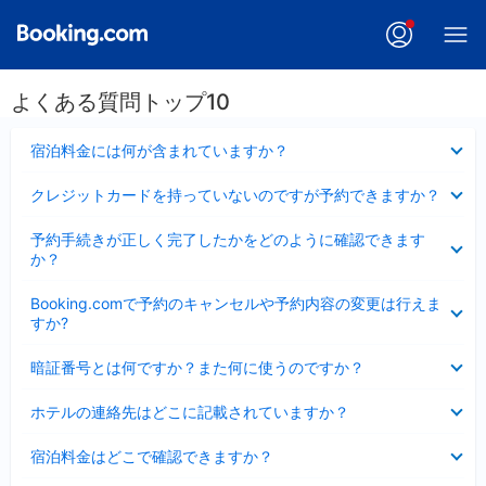
よくある質問トップ10
折
宿泊料金には何が含まれていますか？
り
た
折
クレジットカードを持っていないのですが予約できますか？
た
り
み
た
折
ま
予約手続きが正しく完了したかをどのように確認できます
た
り
し
か？
み
た
た
ま
た
折
し
Booking.comで予約のキャンセルや予約内容の変更は行えま
み
り
た
すか?
ま
た
し
た
折
た
暗証番号とは何ですか？また何に使うのですか？
み
り
ま
た
折
し
ホテルの連絡先はどこに記載されていますか？
た
り
た
み
た
折
ま
宿泊料金はどこで確認できますか？
た
り
し
み
た