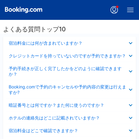
よくある質問トップ10
折
宿泊料金には何が含まれていますか？
り
た
折
クレジットカードを持っていないのですが予約できますか？
た
り
み
た
折
ま
予約手続きが正しく完了したかをどのように確認できます
た
り
し
か？
み
た
た
ま
た
折
し
Booking.comで予約のキャンセルや予約内容の変更は行えま
み
り
た
すか?
ま
た
し
た
折
た
暗証番号とは何ですか？また何に使うのですか？
み
り
ま
た
折
し
ホテルの連絡先はどこに記載されていますか？
た
り
た
み
た
折
ま
宿泊料金はどこで確認できますか？
た
り
し
み
た