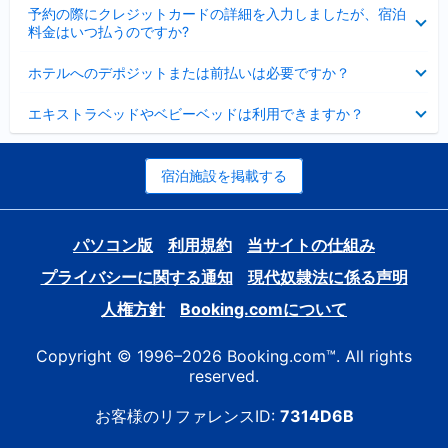
折
た
ま
予約の際にクレジットカードの詳細を入力しましたが、宿泊
た
り
し
料金はいつ払うのですか?
み
た
た
ま
た
折
し
ホテルへのデポジットまたは前払いは必要ですか？
み
り
た
ま
た
折
し
エキストラベッドやベビーベッドは利用できますか？
た
り
た
み
た
ま
た
し
み
宿泊施設を掲載する
た
ま
し
た
パソコン版
利用規約
当サイトの仕組み
プライバシーに関する通知
現代奴隷法に係る声明
人権方針
Booking.comについて
Copyright © 1996–2026 Booking.com™. All rights
reserved.
お客様のリファレンスID:
7314D6B