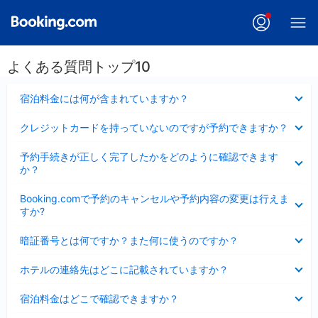
よくある質問トップ10
折
宿泊料金には何が含まれていますか？
り
た
折
クレジットカードを持っていないのですが予約できますか？
た
り
み
た
折
ま
予約手続きが正しく完了したかをどのように確認できます
た
り
し
か？
み
た
た
ま
た
折
し
Booking.comで予約のキャンセルや予約内容の変更は行えま
み
り
た
すか?
ま
た
し
た
折
た
暗証番号とは何ですか？また何に使うのですか？
み
り
ま
た
折
し
ホテルの連絡先はどこに記載されていますか？
た
り
た
み
た
折
ま
宿泊料金はどこで確認できますか？
た
り
し
み
た