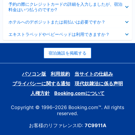
折
た
ま
予約の際にクレジットカードの詳細を入力しましたが、宿泊
た
り
し
料金はいつ払うのですか?
み
た
た
ま
た
折
し
ホテルへのデポジットまたは前払いは必要ですか？
み
り
た
ま
た
折
し
エキストラベッドやベビーベッドは利用できますか？
た
り
た
み
た
ま
た
し
み
宿泊施設を掲載する
た
ま
し
た
パソコン版
利用規約
当サイトの仕組み
プライバシーに関する通知
現代奴隷法に係る声明
人権方針
Booking.comについて
Copyright © 1996–2026 Booking.com™. All rights
reserved.
お客様のリファレンスID:
7C9911A