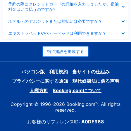
折
た
ま
予約の際にクレジットカードの詳細を入力しましたが、宿泊
た
り
し
料金はいつ払うのですか?
み
た
た
ま
た
折
し
ホテルへのデポジットまたは前払いは必要ですか？
み
り
た
ま
た
折
し
エキストラベッドやベビーベッドは利用できますか？
た
り
た
み
た
ま
た
し
み
宿泊施設を掲載する
た
ま
し
た
パソコン版
利用規約
当サイトの仕組み
プライバシーに関する通知
現代奴隷法に係る声明
人権方針
Booking.comについて
Copyright © 1996–2026 Booking.com™. All rights
reserved.
お客様のリファレンスID:
A0DE968