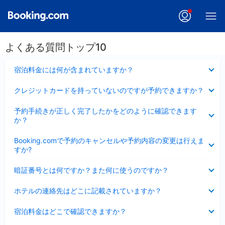
よくある質問トップ10
折
宿泊料金には何が含まれていますか？
り
た
折
クレジットカードを持っていないのですが予約できますか？
た
り
み
た
折
ま
予約手続きが正しく完了したかをどのように確認できます
た
り
し
か？
み
た
た
ま
た
折
し
Booking.comで予約のキャンセルや予約内容の変更は行えま
み
り
た
すか?
ま
た
し
た
折
た
暗証番号とは何ですか？また何に使うのですか？
み
り
ま
た
折
し
ホテルの連絡先はどこに記載されていますか？
た
り
た
み
た
折
ま
宿泊料金はどこで確認できますか？
た
り
し
み
た