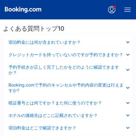
よくある質問トップ10
折
宿泊料金には何が含まれていますか？
り
た
折
クレジットカードを持っていないのですが予約できますか？
た
り
み
た
折
ま
予約手続きが正しく完了したかをどのように確認できます
た
り
し
か？
み
た
た
ま
た
折
し
Booking.comで予約のキャンセルや予約内容の変更は行えま
み
り
た
すか?
ま
た
し
た
折
た
暗証番号とは何ですか？また何に使うのですか？
み
り
ま
た
折
し
ホテルの連絡先はどこに記載されていますか？
た
り
た
み
た
折
ま
宿泊料金はどこで確認できますか？
た
り
し
み
た