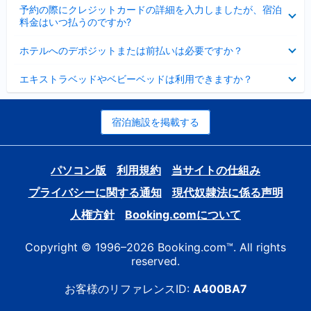
折
た
ま
予約の際にクレジットカードの詳細を入力しましたが、宿泊
た
り
し
料金はいつ払うのですか?
み
た
た
ま
た
折
し
ホテルへのデポジットまたは前払いは必要ですか？
み
り
た
ま
た
折
し
エキストラベッドやベビーベッドは利用できますか？
た
り
た
み
た
ま
た
し
み
宿泊施設を掲載する
た
ま
し
た
パソコン版
利用規約
当サイトの仕組み
プライバシーに関する通知
現代奴隷法に係る声明
人権方針
Booking.comについて
Copyright © 1996–2026 Booking.com™. All rights
reserved.
お客様のリファレンスID:
A400BA7