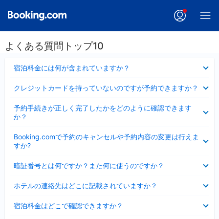
よくある質問トップ10
折
宿泊料金には何が含まれていますか？
り
た
折
クレジットカードを持っていないのですが予約できますか？
た
り
み
た
折
ま
予約手続きが正しく完了したかをどのように確認できます
た
り
し
か？
み
た
た
ま
た
折
し
Booking.comで予約のキャンセルや予約内容の変更は行えま
み
り
た
すか?
ま
た
し
た
折
た
暗証番号とは何ですか？また何に使うのですか？
み
り
ま
た
折
し
ホテルの連絡先はどこに記載されていますか？
た
り
た
み
た
折
ま
宿泊料金はどこで確認できますか？
た
り
し
み
た