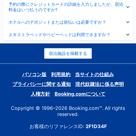
折
た
ま
予約の際にクレジットカードの詳細を入力しましたが、宿泊
た
り
し
料金はいつ払うのですか?
み
た
た
ま
た
折
し
ホテルへのデポジットまたは前払いは必要ですか？
み
り
た
ま
た
折
し
エキストラベッドやベビーベッドは利用できますか？
た
り
た
み
た
ま
た
し
み
宿泊施設を掲載する
た
ま
し
た
パソコン版
利用規約
当サイトの仕組み
プライバシーに関する通知
現代奴隷法に係る声明
人権方針
Booking.comについて
Copyright © 1996–2026 Booking.com™. All rights
reserved.
お客様のリファレンスID:
2F1D34F