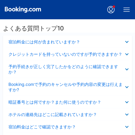
よくある質問トップ10
折
宿泊料金には何が含まれていますか？
り
た
折
クレジットカードを持っていないのですが予約できますか？
た
り
み
た
折
ま
予約手続きが正しく完了したかをどのように確認できます
た
り
し
か？
み
た
た
ま
た
折
し
Booking.comで予約のキャンセルや予約内容の変更は行えま
み
り
た
すか?
ま
た
し
た
折
た
暗証番号とは何ですか？また何に使うのですか？
み
り
ま
た
折
し
ホテルの連絡先はどこに記載されていますか？
た
り
た
み
た
折
ま
宿泊料金はどこで確認できますか？
た
り
し
み
た