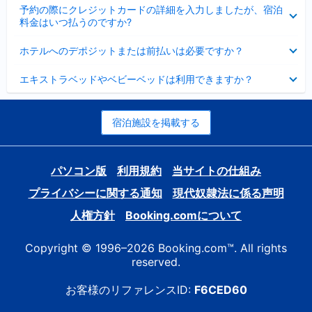
折
た
ま
予約の際にクレジットカードの詳細を入力しましたが、宿泊
た
り
し
料金はいつ払うのですか?
み
た
た
ま
た
折
し
ホテルへのデポジットまたは前払いは必要ですか？
み
り
た
ま
た
折
し
エキストラベッドやベビーベッドは利用できますか？
た
り
た
み
た
ま
た
し
み
宿泊施設を掲載する
た
ま
し
た
パソコン版
利用規約
当サイトの仕組み
プライバシーに関する通知
現代奴隷法に係る声明
人権方針
Booking.comについて
Copyright © 1996–2026 Booking.com™. All rights
reserved.
お客様のリファレンスID:
F6CED60