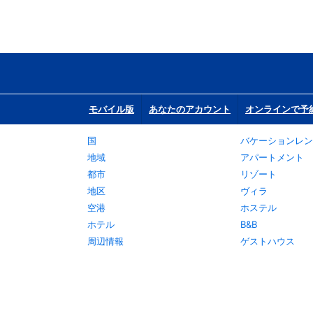
モバイル版
あなたのアカウント
オンラインで予
国
バケーションレン
地域
アパートメント
都市
リゾート
地区
ヴィラ
空港
ホステル
ホテル
B&B
周辺情報
ゲストハウス