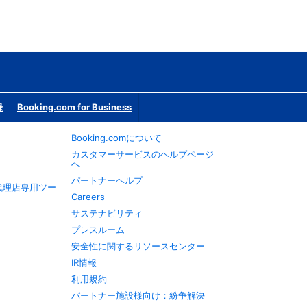
録
Booking.com for Business
Booking.comについて
カスタマーサービスのヘルプページ
へ
パートナーヘルプ
旅行代理店専用ツー
Careers
サステナビリティ
プレスルーム
安全性に関するリソースセンター
IR情報
利用規約
パートナー施設様向け：紛争解決