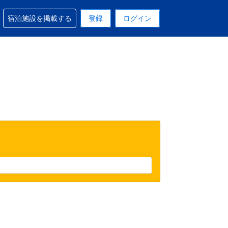
予約に関するサポートを受けられます
宿泊施設を掲載する
登録
ログイン
在選択中の表示通貨は円です
 現在選択中の言語は日本語です