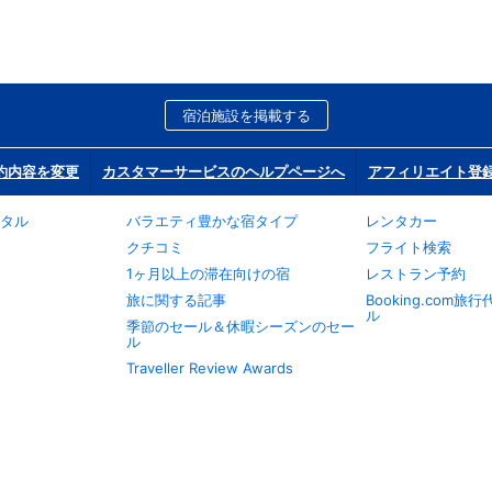
宿泊施設を掲載する
約内容を変更
カスタマーサービスのヘルプページへ
アフィリエイト登
タル
バラエティ豊かな宿タイプ
レンタカー
クチコミ
フライト検索
1ヶ月以上の滞在向けの宿
レストラン予約
旅に関する記事
Booking.com
ル
季節のセール＆休暇シーズンのセー
ル
Traveller Review Awards