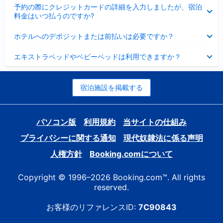
折
た
ま
予約の際にクレジットカードの詳細を入力しましたが、宿泊
た
り
し
料金はいつ払うのですか?
み
た
た
ま
た
折
し
ホテルへのデポジットまたは前払いは必要ですか？
み
り
た
ま
た
折
し
エキストラベッドやベビーベッドは利用できますか？
た
り
た
み
た
ま
た
し
み
宿泊施設を掲載する
た
ま
し
た
パソコン版
利用規約
当サイトの仕組み
プライバシーに関する通知
現代奴隷法に係る声明
人権方針
Booking.comについて
Copyright © 1996–2026 Booking.com™. All rights
reserved.
お客様のリファレンスID:
7C90843