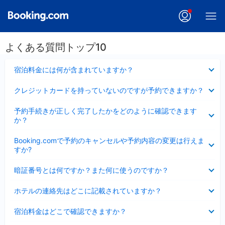
よくある質問トップ10
折
宿泊料金には何が含まれていますか？
り
た
折
クレジットカードを持っていないのですが予約できますか？
た
り
み
た
折
ま
予約手続きが正しく完了したかをどのように確認できます
た
り
し
か？
み
た
た
ま
た
折
し
Booking.comで予約のキャンセルや予約内容の変更は行えま
み
り
た
すか?
ま
た
し
た
折
た
暗証番号とは何ですか？また何に使うのですか？
み
り
ま
た
折
し
ホテルの連絡先はどこに記載されていますか？
た
り
た
み
た
折
ま
宿泊料金はどこで確認できますか？
た
り
し
み
た