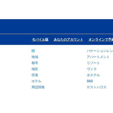
モバイル版
あなたのアカウント
オンラインで予
国
バケーションレン
地域
アパートメント
都市
リゾート
地区
ヴィラ
空港
ホステル
ホテル
B&B
周辺情報
ゲストハウス