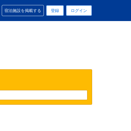
予約に関するサポートを受けられます
宿泊施設を掲載する
登録
ログイン
在選択中の表示通貨はUSドルです
 現在選択中の言語は日本語です