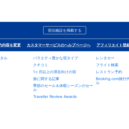
宿泊施設を掲載する
約内容を変更
カスタマーサービスのヘルプページへ
アフィリエイト登
タル
バラエティ豊かな宿タイプ
レンタカー
クチコミ
フライト検索
1ヶ月以上の滞在向けの宿
レストラン予約
旅に関する記事
Booking.com
ル
季節のセール＆休暇シーズンのセー
ル
Traveller Review Awards