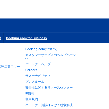
録
Booking.com for Business
Booking.comについて
カスタマーサービスのヘルプページ
へ
パートナーヘルプ
旅行代理店専用ツー
Careers
サステナビリティ
プレスルーム
安全性に関するリソースセンター
IR情報
利用規約
パートナー施設様向け：紛争解決