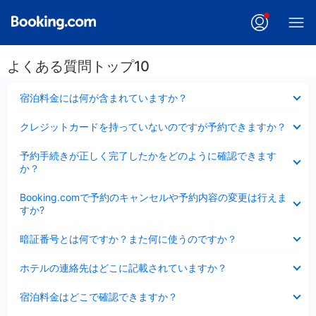
よくある質問トップ10
折
宿泊料金には何が含まれていますか？
り
た
折
クレジットカードを持っていないのですが予約できますか？
た
り
み
た
折
ま
予約手続きが正しく完了したかをどのように確認できます
た
り
し
か？
み
た
た
ま
た
折
し
Booking.comで予約のキャンセルや予約内容の変更は行えま
み
り
た
すか?
ま
た
し
た
折
た
暗証番号とは何ですか？また何に使うのですか？
み
り
ま
た
折
し
ホテルの連絡先はどこに記載されていますか？
た
り
た
み
た
折
ま
宿泊料金はどこで確認できますか？
た
り
し
み
た