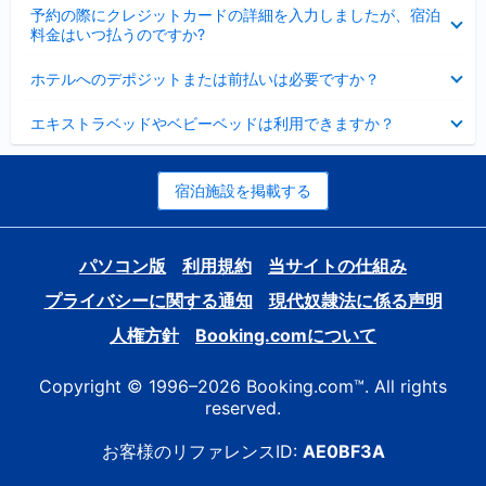
折
た
ま
予約の際にクレジットカードの詳細を入力しましたが、宿泊
た
り
し
料金はいつ払うのですか?
み
た
た
ま
た
折
し
ホテルへのデポジットまたは前払いは必要ですか？
み
り
た
ま
た
折
し
エキストラベッドやベビーベッドは利用できますか？
た
り
た
み
た
ま
た
し
み
宿泊施設を掲載する
た
ま
し
た
パソコン版
利用規約
当サイトの仕組み
プライバシーに関する通知
現代奴隷法に係る声明
人権方針
Booking.comについて
Copyright © 1996–2026 Booking.com™. All rights
reserved.
お客様のリファレンスID:
AE0BF3A