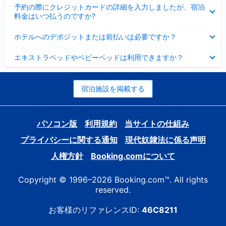
折
た
ま
予約の際にクレジットカードの詳細を入力しましたが、宿泊
た
り
し
料金はいつ払うのですか?
み
た
た
ま
た
折
し
ホテルへのデポジットまたは前払いは必要ですか？
み
り
た
ま
た
折
し
エキストラベッドやベビーベッドは利用できますか？
た
り
た
み
た
ま
た
し
み
宿泊施設を掲載する
た
ま
し
た
パソコン版
利用規約
当サイトの仕組み
プライバシーに関する通知
現代奴隷法に係る声明
人権方針
Booking.comについて
Copyright © 1996–2026 Booking.com™. All rights
reserved.
お客様のリファレンスID:
46C8211