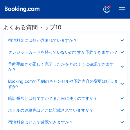
よくある質問トップ10
折
宿泊料金には何が含まれていますか？
り
た
折
クレジットカードを持っていないのですが予約できますか？
た
り
み
た
折
ま
予約手続きが正しく完了したかをどのように確認できます
た
り
し
か？
み
た
た
ま
た
折
し
Booking.comで予約のキャンセルや予約内容の変更は行えま
み
り
た
すか?
ま
た
し
た
折
た
暗証番号とは何ですか？また何に使うのですか？
み
り
ま
た
折
し
ホテルの連絡先はどこに記載されていますか？
た
り
た
み
た
折
ま
宿泊料金はどこで確認できますか？
た
り
し
み
た