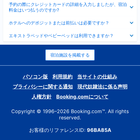
折
た
ま
予約の際にクレジットカードの詳細を入力しましたが、宿泊
た
り
し
料金はいつ払うのですか?
み
た
た
ま
た
折
し
ホテルへのデポジットまたは前払いは必要ですか？
み
り
た
ま
た
折
し
エキストラベッドやベビーベッドは利用できますか？
た
り
た
み
た
ま
た
し
み
宿泊施設を掲載する
た
ま
し
た
パソコン版
利用規約
当サイトの仕組み
プライバシーに関する通知
現代奴隷法に係る声明
人権方針
Booking.comについて
Copyright © 1996–2026 Booking.com™. All rights
reserved.
お客様のリファレンスID:
96BA85A