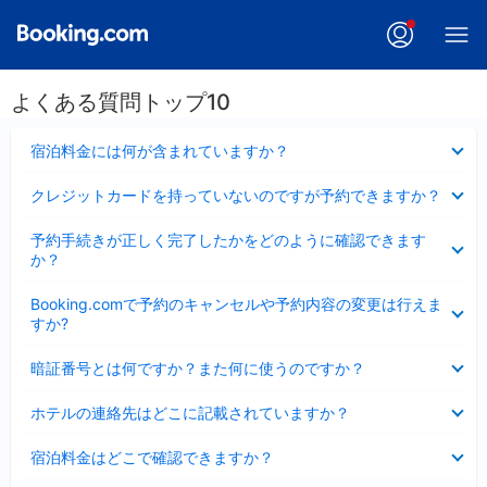
よくある質問トップ10
折
宿泊料金には何が含まれていますか？
り
た
折
クレジットカードを持っていないのですが予約できますか？
た
り
み
た
折
ま
予約手続きが正しく完了したかをどのように確認できます
た
り
し
か？
み
た
た
ま
た
折
し
Booking.comで予約のキャンセルや予約内容の変更は行えま
み
り
た
すか?
ま
た
し
た
折
た
暗証番号とは何ですか？また何に使うのですか？
み
り
ま
た
折
し
ホテルの連絡先はどこに記載されていますか？
た
り
た
み
た
折
ま
宿泊料金はどこで確認できますか？
た
り
し
み
た