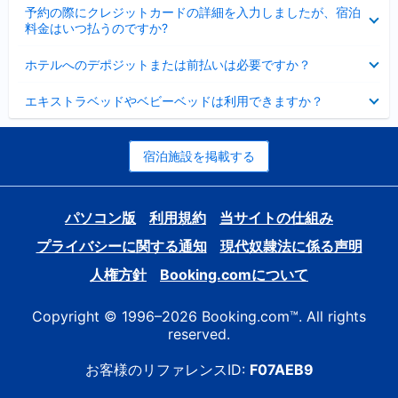
折
た
ま
予約の際にクレジットカードの詳細を入力しましたが、宿泊
た
り
し
料金はいつ払うのですか?
み
た
た
ま
た
折
し
ホテルへのデポジットまたは前払いは必要ですか？
み
り
た
ま
た
折
し
エキストラベッドやベビーベッドは利用できますか？
た
り
た
み
た
ま
た
し
み
宿泊施設を掲載する
た
ま
し
た
パソコン版
利用規約
当サイトの仕組み
プライバシーに関する通知
現代奴隷法に係る声明
人権方針
Booking.comについて
Copyright © 1996–2026 Booking.com™. All rights
reserved.
お客様のリファレンスID:
F07AEB9