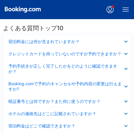
よくある質問トップ10
折
宿泊料金には何が含まれていますか？
り
た
折
クレジットカードを持っていないのですが予約できますか？
た
り
み
た
折
ま
予約手続きが正しく完了したかをどのように確認できます
た
り
し
か？
み
た
た
ま
た
折
し
Booking.comで予約のキャンセルや予約内容の変更は行えま
み
り
た
すか?
ま
た
し
た
折
た
暗証番号とは何ですか？また何に使うのですか？
み
り
ま
た
折
し
ホテルの連絡先はどこに記載されていますか？
た
り
た
み
た
折
ま
宿泊料金はどこで確認できますか？
た
り
し
み
た