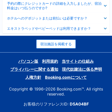
折
た
ま
予約の際にクレジットカードの詳細を入力しましたが、宿泊
た
り
し
料金はいつ払うのですか?
み
た
た
ま
た
折
し
ホテルへのデポジットまたは前払いは必要ですか？
み
り
た
ま
た
折
し
エキストラベッドやベビーベッドは利用できますか？
た
り
た
み
た
ま
た
し
み
宿泊施設を掲載する
た
ま
し
た
パソコン版
利用規約
当サイトの仕組み
プライバシーに関する通知
現代奴隷法に係る声明
人権方針
Booking.comについて
Copyright © 1996–2026 Booking.com™. All rights
reserved.
お客様のリファレンスID:
D5A04BF