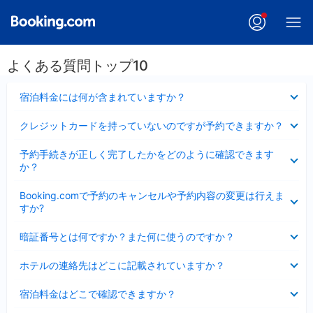
よくある質問トップ10
折
宿泊料金には何が含まれていますか？
り
た
折
クレジットカードを持っていないのですが予約できますか？
た
り
み
た
折
ま
予約手続きが正しく完了したかをどのように確認できます
た
り
し
か？
み
た
た
ま
た
折
し
Booking.comで予約のキャンセルや予約内容の変更は行えま
み
り
た
すか?
ま
た
し
た
折
た
暗証番号とは何ですか？また何に使うのですか？
み
り
ま
た
折
し
ホテルの連絡先はどこに記載されていますか？
た
り
た
み
た
折
ま
宿泊料金はどこで確認できますか？
た
り
し
み
た