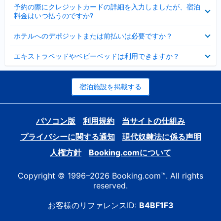
折
た
ま
予約の際にクレジットカードの詳細を入力しましたが、宿泊
た
り
し
料金はいつ払うのですか?
み
た
た
ま
た
折
し
ホテルへのデポジットまたは前払いは必要ですか？
み
り
た
ま
た
折
し
エキストラベッドやベビーベッドは利用できますか？
た
り
た
み
た
ま
た
し
み
宿泊施設を掲載する
た
ま
し
た
パソコン版
利用規約
当サイトの仕組み
プライバシーに関する通知
現代奴隷法に係る声明
人権方針
Booking.comについて
Copyright © 1996–2026 Booking.com™. All rights
reserved.
お客様のリファレンスID:
B4BF1F3