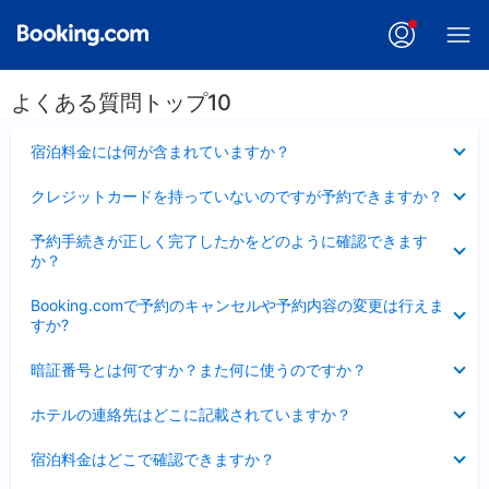
よくある質問トップ10
折
宿泊料金には何が含まれていますか？
り
た
折
クレジットカードを持っていないのですが予約できますか？
た
り
み
た
折
ま
予約手続きが正しく完了したかをどのように確認できます
た
り
し
か？
み
た
た
ま
た
折
し
Booking.comで予約のキャンセルや予約内容の変更は行えま
み
り
た
すか?
ま
た
し
た
折
た
暗証番号とは何ですか？また何に使うのですか？
み
り
ま
た
折
し
ホテルの連絡先はどこに記載されていますか？
た
り
た
み
た
折
ま
宿泊料金はどこで確認できますか？
た
り
し
み
た