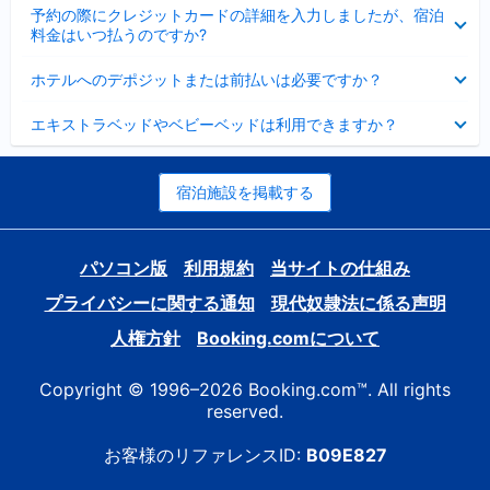
折
た
ま
予約の際にクレジットカードの詳細を入力しましたが、宿泊
た
り
し
料金はいつ払うのですか?
み
た
た
ま
た
折
し
ホテルへのデポジットまたは前払いは必要ですか？
み
り
た
ま
た
折
し
エキストラベッドやベビーベッドは利用できますか？
た
り
た
み
た
ま
た
し
み
宿泊施設を掲載する
た
ま
し
た
パソコン版
利用規約
当サイトの仕組み
プライバシーに関する通知
現代奴隷法に係る声明
人権方針
Booking.comについて
Copyright © 1996–2026 Booking.com™. All rights
reserved.
お客様のリファレンスID:
B09E827