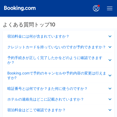
よくある質問トップ10
折
宿泊料金には何が含まれていますか？
り
た
折
クレジットカードを持っていないのですが予約できますか？
た
り
み
た
折
ま
予約手続きが正しく完了したかをどのように確認できます
た
り
し
か？
み
た
た
ま
た
折
し
Booking.comで予約のキャンセルや予約内容の変更は行えま
み
り
た
すか?
ま
た
し
た
折
た
暗証番号とは何ですか？また何に使うのですか？
み
り
ま
た
折
し
ホテルの連絡先はどこに記載されていますか？
た
り
た
み
た
折
ま
宿泊料金はどこで確認できますか？
た
り
し
み
た