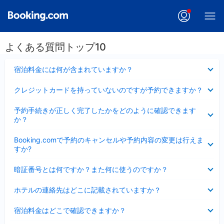
よくある質問トップ10
折
宿泊料金には何が含まれていますか？
り
た
折
クレジットカードを持っていないのですが予約できますか？
た
り
み
た
折
ま
予約手続きが正しく完了したかをどのように確認できます
た
り
し
か？
み
た
た
ま
た
折
し
Booking.comで予約のキャンセルや予約内容の変更は行えま
み
り
た
すか?
ま
た
し
た
折
た
暗証番号とは何ですか？また何に使うのですか？
み
り
ま
た
折
し
ホテルの連絡先はどこに記載されていますか？
た
り
た
み
た
折
ま
宿泊料金はどこで確認できますか？
た
り
し
み
た