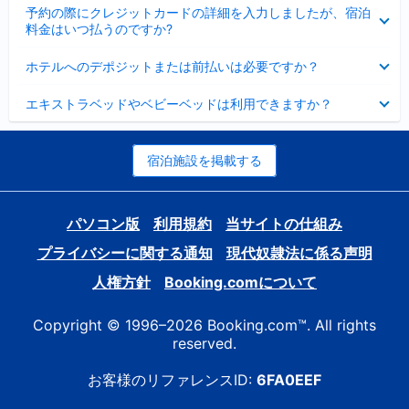
折
た
ま
予約の際にクレジットカードの詳細を入力しましたが、宿泊
た
り
し
料金はいつ払うのですか?
み
た
た
ま
た
折
し
ホテルへのデポジットまたは前払いは必要ですか？
み
り
た
ま
た
折
し
エキストラベッドやベビーベッドは利用できますか？
た
り
た
み
た
ま
た
し
み
宿泊施設を掲載する
た
ま
し
た
パソコン版
利用規約
当サイトの仕組み
プライバシーに関する通知
現代奴隷法に係る声明
人権方針
Booking.comについて
Copyright © 1996–2026 Booking.com™. All rights
reserved.
お客様のリファレンスID:
6FA0EEF