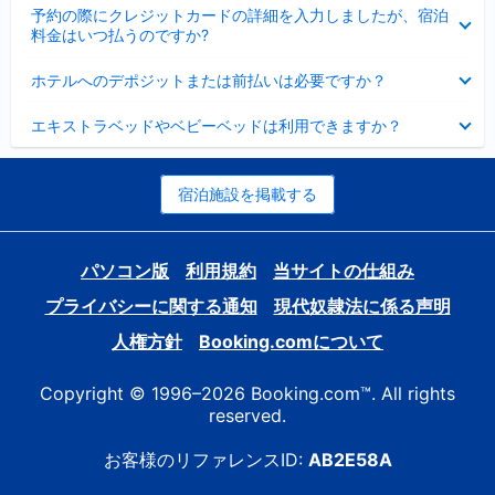
折
た
ま
予約の際にクレジットカードの詳細を入力しましたが、宿泊
た
り
し
料金はいつ払うのですか?
み
た
た
ま
た
折
し
ホテルへのデポジットまたは前払いは必要ですか？
み
り
た
ま
た
折
し
エキストラベッドやベビーベッドは利用できますか？
た
り
た
み
た
ま
た
し
み
宿泊施設を掲載する
た
ま
し
た
パソコン版
利用規約
当サイトの仕組み
プライバシーに関する通知
現代奴隷法に係る声明
人権方針
Booking.comについて
Copyright © 1996–2026 Booking.com™. All rights
reserved.
お客様のリファレンスID:
AB2E58A