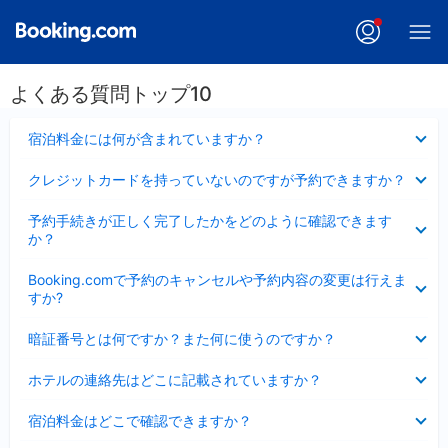
よくある質問トップ10
折
宿泊料金には何が含まれていますか？
り
た
折
クレジットカードを持っていないのですが予約できますか？
た
り
み
た
折
ま
予約手続きが正しく完了したかをどのように確認できます
た
り
し
か？
み
た
た
ま
た
折
し
Booking.comで予約のキャンセルや予約内容の変更は行えま
み
り
た
すか?
ま
た
し
た
折
た
暗証番号とは何ですか？また何に使うのですか？
み
り
ま
た
折
し
ホテルの連絡先はどこに記載されていますか？
た
り
た
み
た
折
ま
宿泊料金はどこで確認できますか？
た
り
し
み
た