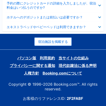
折
た
ま
予約の際にクレジットカードの詳細を入力しましたが、宿泊
た
り
し
料金はいつ払うのですか?
み
た
た
ま
た
折
し
ホテルへのデポジットまたは前払いは必要ですか？
み
り
た
ま
た
折
し
エキストラベッドやベビーベッドは利用できますか？
た
り
た
み
た
ま
た
し
み
宿泊施設を掲載する
た
ま
し
た
パソコン版
利用規約
当サイトの仕組み
プライバシーに関する通知
現代奴隷法に係る声明
人権方針
Booking.comについて
Copyright © 1996–2026 Booking.com™. All rights
reserved.
お客様のリファレンスID:
2F2FABF