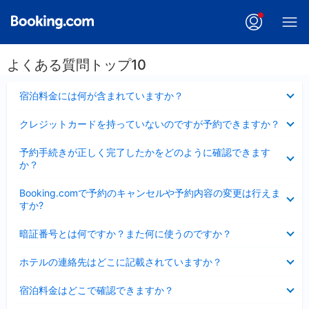
よくある質問トップ10
折
宿泊料金には何が含まれていますか？
り
た
折
クレジットカードを持っていないのですが予約できますか？
た
り
み
た
折
ま
予約手続きが正しく完了したかをどのように確認できます
た
り
し
か？
み
た
た
ま
た
折
し
Booking.comで予約のキャンセルや予約内容の変更は行えま
み
り
た
すか?
ま
た
し
た
折
た
暗証番号とは何ですか？また何に使うのですか？
み
り
ま
た
折
し
ホテルの連絡先はどこに記載されていますか？
た
り
た
み
た
折
ま
宿泊料金はどこで確認できますか？
た
り
し
み
た