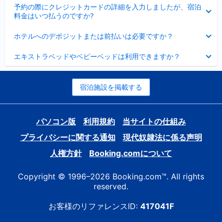
折
た
ま
予約の際にクレジットカードの詳細を入力しましたが、宿泊
た
り
し
料金はいつ払うのですか?
み
た
た
ま
た
折
し
ホテルへのデポジットまたは前払いは必要ですか？
み
り
た
ま
た
折
し
エキストラベッドやベビーベッドは利用できますか？
た
り
た
み
た
ま
た
し
み
宿泊施設を掲載する
た
ま
し
た
パソコン版
利用規約
当サイトの仕組み
プライバシーに関する通知
現代奴隷法に係る声明
人権方針
Booking.comについて
Copyright © 1996–2026 Booking.com™. All rights
reserved.
お客様のリファレンスID:
417041F