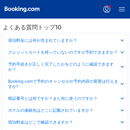
よくある質問トップ10
折
宿泊料金には何が含まれていますか？
り
た
折
クレジットカードを持っていないのですが予約できますか？
た
り
み
た
折
ま
予約手続きが正しく完了したかをどのように確認できます
た
り
し
か？
み
た
た
ま
た
折
し
Booking.comで予約のキャンセルや予約内容の変更は行えま
み
り
た
すか?
ま
た
し
た
折
た
暗証番号とは何ですか？また何に使うのですか？
み
り
ま
た
折
し
ホテルの連絡先はどこに記載されていますか？
た
り
た
み
た
折
ま
宿泊料金はどこで確認できますか？
た
り
し
み
た