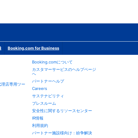
録
Booking.com for Business
Booking.comについて
カスタマーサービスのヘルプページ
へ
パートナーヘルプ
旅行代理店専用ツー
Careers
サステナビリティ
プレスルーム
安全性に関するリソースセンター
IR情報
利用規約
パートナー施設様向け：紛争解決