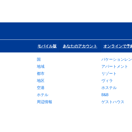
モバイル版
あなたのアカウント
オンラインで予
国
バケーションレン
地域
アパートメント
都市
リゾート
地区
ヴィラ
空港
ホステル
ホテル
B&B
周辺情報
ゲストハウス