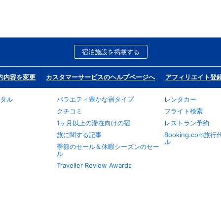
宿泊施設を掲載する
約内容を変更
カスタマーサービスのヘルプページへ
アフィリエイト登
タル
バラエティ豊かな宿タイプ
レンタカー
クチコミ
フライト検索
1ヶ月以上の滞在向けの宿
レストラン予約
旅に関する記事
Booking.com
ル
季節のセール＆休暇シーズンのセー
ル
Traveller Review Awards