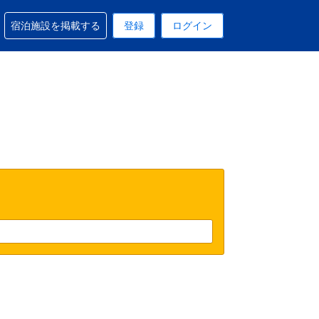
予約に関するサポートを受けられます
宿泊施設を掲載する
登録
ログイン
在選択中の表示通貨は円です
 現在選択中の言語は日本語です