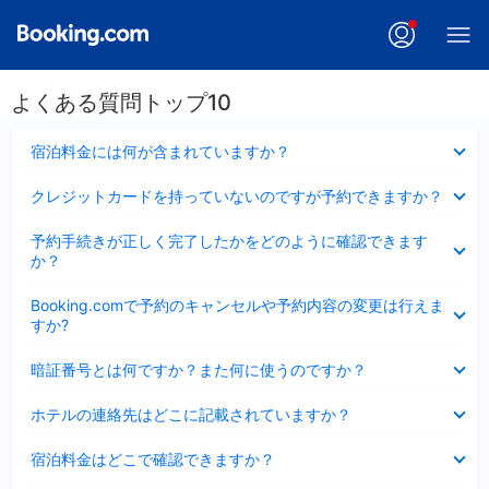
よくある質問トップ10
折
宿泊料金には何が含まれていますか？
り
た
折
クレジットカードを持っていないのですが予約できますか？
た
り
み
た
折
ま
予約手続きが正しく完了したかをどのように確認できます
た
り
し
か？
み
た
た
ま
た
折
し
Booking.comで予約のキャンセルや予約内容の変更は行えま
み
り
た
すか?
ま
た
し
た
折
た
暗証番号とは何ですか？また何に使うのですか？
み
り
ま
た
折
し
ホテルの連絡先はどこに記載されていますか？
た
り
た
み
た
折
ま
宿泊料金はどこで確認できますか？
た
り
し
み
た