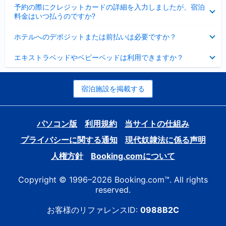
折
た
ま
予約の際にクレジットカードの詳細を入力しましたが、宿泊
た
り
し
料金はいつ払うのですか?
み
た
た
ま
た
折
し
ホテルへのデポジットまたは前払いは必要ですか？
み
り
た
ま
た
折
し
エキストラベッドやベビーベッドは利用できますか？
た
り
た
み
た
ま
た
し
み
宿泊施設を掲載する
た
ま
し
た
パソコン版
利用規約
当サイトの仕組み
プライバシーに関する通知
現代奴隷法に係る声明
人権方針
Booking.comについて
Copyright © 1996–2026 Booking.com™. All rights
reserved.
お客様のリファレンスID:
0988B2C