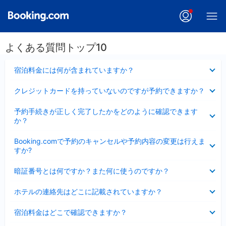
よくある質問トップ10
折
宿泊料金には何が含まれていますか？
り
た
折
クレジットカードを持っていないのですが予約できますか？
た
り
み
た
折
ま
予約手続きが正しく完了したかをどのように確認できます
た
り
し
か？
み
た
た
ま
た
折
し
Booking.comで予約のキャンセルや予約内容の変更は行えま
み
り
た
すか?
ま
た
し
た
折
た
暗証番号とは何ですか？また何に使うのですか？
み
り
ま
た
折
し
ホテルの連絡先はどこに記載されていますか？
た
り
た
み
た
折
ま
宿泊料金はどこで確認できますか？
た
り
し
み
た