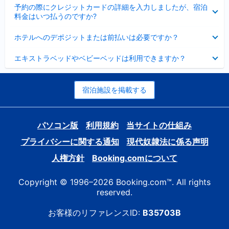
折
た
ま
予約の際にクレジットカードの詳細を入力しましたが、宿泊
た
り
し
料金はいつ払うのですか?
み
た
た
ま
た
折
し
ホテルへのデポジットまたは前払いは必要ですか？
み
り
た
ま
た
折
し
エキストラベッドやベビーベッドは利用できますか？
た
り
た
み
た
ま
た
し
み
宿泊施設を掲載する
た
ま
し
た
パソコン版
利用規約
当サイトの仕組み
プライバシーに関する通知
現代奴隷法に係る声明
人権方針
Booking.comについて
Copyright © 1996–2026 Booking.com™. All rights
reserved.
お客様のリファレンスID:
B35703B