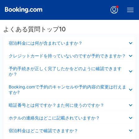
よくある質問トップ10
折
宿泊料金には何が含まれていますか？
り
た
折
クレジットカードを持っていないのですが予約できますか？
た
り
み
た
折
ま
予約手続きが正しく完了したかをどのように確認できます
た
り
し
か？
み
た
た
ま
た
折
し
Booking.comで予約のキャンセルや予約内容の変更は行えま
み
り
た
すか?
ま
た
し
た
折
た
暗証番号とは何ですか？また何に使うのですか？
み
り
ま
た
折
し
ホテルの連絡先はどこに記載されていますか？
た
り
た
み
た
折
ま
宿泊料金はどこで確認できますか？
た
り
し
み
た