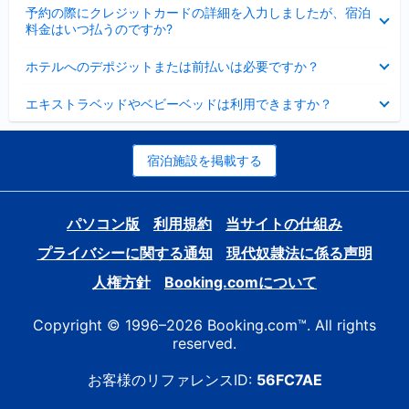
折
た
ま
予約の際にクレジットカードの詳細を入力しましたが、宿泊
た
り
し
料金はいつ払うのですか?
み
た
た
ま
た
折
し
ホテルへのデポジットまたは前払いは必要ですか？
み
り
た
ま
た
折
し
エキストラベッドやベビーベッドは利用できますか？
た
り
た
み
た
ま
た
し
み
宿泊施設を掲載する
た
ま
し
た
パソコン版
利用規約
当サイトの仕組み
プライバシーに関する通知
現代奴隷法に係る声明
人権方針
Booking.comについて
Copyright © 1996–2026 Booking.com™. All rights
reserved.
お客様のリファレンスID:
56FC7AE