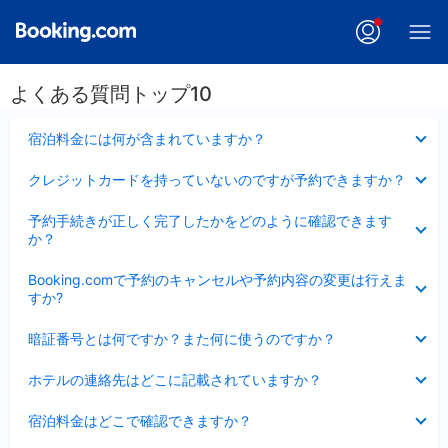
よくある質問トップ10
折
宿泊料金には何が含まれていますか？
り
た
折
クレジットカードを持っていないのですが予約できますか？
た
り
み
た
折
ま
予約手続きが正しく完了したかをどのように確認できます
た
り
し
か？
み
た
た
ま
た
折
し
Booking.comで予約のキャンセルや予約内容の変更は行えま
み
り
た
すか?
ま
た
し
た
折
た
暗証番号とは何ですか？また何に使うのですか？
み
り
ま
た
折
し
ホテルの連絡先はどこに記載されていますか？
た
り
た
み
た
折
ま
宿泊料金はどこで確認できますか？
た
り
し
み
た