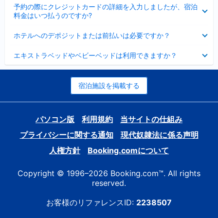
折
た
ま
予約の際にクレジットカードの詳細を入力しましたが、宿泊
た
り
し
料金はいつ払うのですか?
み
た
た
ま
た
折
し
ホテルへのデポジットまたは前払いは必要ですか？
み
り
た
ま
た
折
し
エキストラベッドやベビーベッドは利用できますか？
た
り
た
み
た
ま
た
し
み
宿泊施設を掲載する
た
ま
し
た
パソコン版
利用規約
当サイトの仕組み
プライバシーに関する通知
現代奴隷法に係る声明
人権方針
Booking.comについて
Copyright © 1996–2026 Booking.com™. All rights
reserved.
お客様のリファレンスID:
2238507