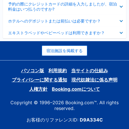
折
た
ま
予約の際にクレジットカードの詳細を入力しましたが、宿泊
た
り
し
料金はいつ払うのですか?
み
た
た
ま
た
折
し
ホテルへのデポジットまたは前払いは必要ですか？
み
り
た
ま
た
折
し
エキストラベッドやベビーベッドは利用できますか？
た
り
た
み
た
ま
た
し
み
宿泊施設を掲載する
た
ま
し
た
パソコン版
利用規約
当サイトの仕組み
プライバシーに関する通知
現代奴隷法に係る声明
人権方針
Booking.comについて
Copyright © 1996–2026 Booking.com™. All rights
reserved.
お客様のリファレンスID:
D9A334C