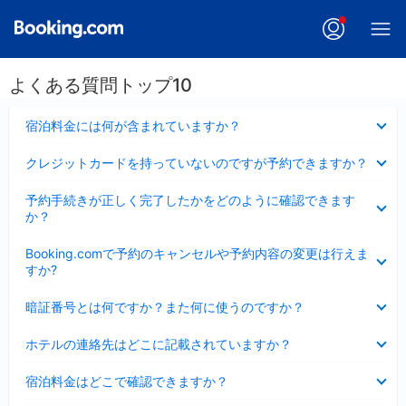
よくある質問トップ10
折
宿泊料金には何が含まれていますか？
り
た
折
クレジットカードを持っていないのですが予約できますか？
た
り
み
た
折
ま
予約手続きが正しく完了したかをどのように確認できます
た
り
し
か？
み
た
た
ま
た
折
し
Booking.comで予約のキャンセルや予約内容の変更は行えま
み
り
た
すか?
ま
た
し
た
折
た
暗証番号とは何ですか？また何に使うのですか？
み
り
ま
た
折
し
ホテルの連絡先はどこに記載されていますか？
た
り
た
み
た
折
ま
宿泊料金はどこで確認できますか？
た
り
し
み
た