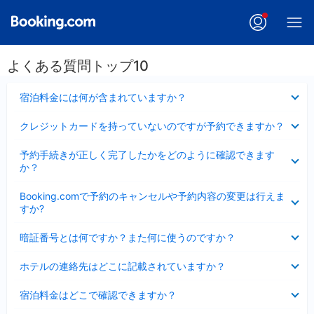
よくある質問トップ10
折
宿泊料金には何が含まれていますか？
り
た
折
クレジットカードを持っていないのですが予約できますか？
た
り
み
た
折
ま
予約手続きが正しく完了したかをどのように確認できます
た
り
し
か？
み
た
た
ま
た
折
し
Booking.comで予約のキャンセルや予約内容の変更は行えま
み
り
た
すか?
ま
た
し
た
折
た
暗証番号とは何ですか？また何に使うのですか？
み
り
ま
た
折
し
ホテルの連絡先はどこに記載されていますか？
た
り
た
み
た
折
ま
宿泊料金はどこで確認できますか？
た
り
し
み
た