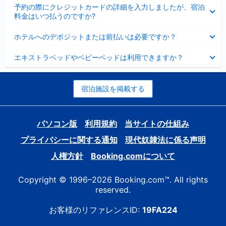
折
た
ま
予約の際にクレジットカードの詳細を入力しましたが、宿泊
た
り
し
料金はいつ払うのですか?
み
た
た
ま
た
折
し
ホテルへのデポジットまたは前払いは必要ですか？
み
り
た
ま
た
折
し
エキストラベッドやベビーベッドは利用できますか？
た
り
た
み
た
ま
た
し
み
宿泊施設を掲載する
た
ま
し
た
パソコン版
利用規約
当サイトの仕組み
プライバシーに関する通知
現代奴隷法に係る声明
人権方針
Booking.comについて
Copyright © 1996–2026 Booking.com™. All rights
reserved.
お客様のリファレンスID:
19FA224