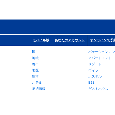
モバイル版
あなたのアカウント
オンラインで予
国
バケーションレン
地域
アパートメント
都市
リゾート
地区
ヴィラ
空港
ホステル
ホテル
B&B
周辺情報
ゲストハウス