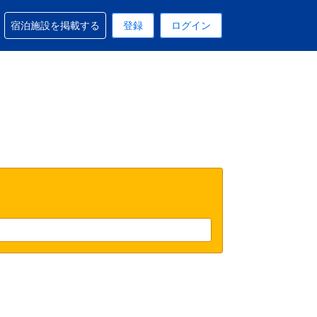
予約に関するサポートを受けられます
宿泊施設を掲載する
登録
ログイン
在選択中の表示通貨は円です
 現在選択中の言語は日本語です