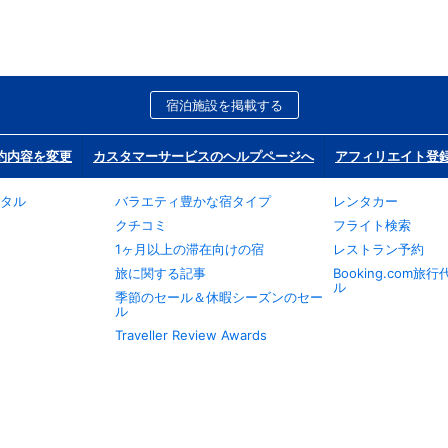
宿泊施設を掲載する
約内容を変更
カスタマーサービスのヘルプページへ
アフィリエイト登
タル
バラエティ豊かな宿タイプ
レンタカー
クチコミ
フライト検索
1ヶ月以上の滞在向けの宿
レストラン予約
旅に関する記事
Booking.com
ル
季節のセール＆休暇シーズンのセー
ル
Traveller Review Awards