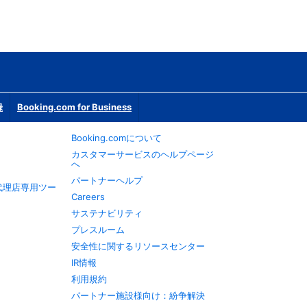
録
Booking.com for Business
Booking.comについて
カスタマーサービスのヘルプページ
へ
パートナーヘルプ
旅行代理店専用ツー
Careers
サステナビリティ
プレスルーム
安全性に関するリソースセンター
IR情報
利用規約
パートナー施設様向け：紛争解決